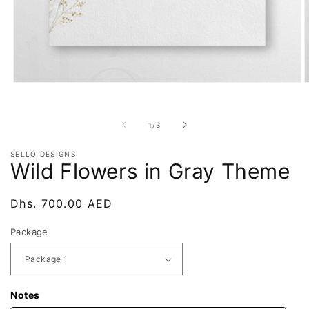
Open
O
media
m
1
2
in
i
of
1
/
3
modal
m
SELLO DESIGNS
Wild Flowers in Gray Theme
Regular
Dhs. 700.00 AED
price
Package
Notes