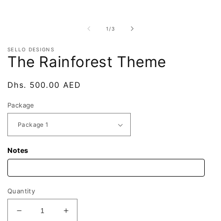
of
1
/
3
SELLO DESIGNS
The Rainforest Theme
Regular
Dhs. 500.00 AED
price
Package
Notes
Quantity
Decrease
Increase