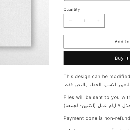
Quantity
Decrease
Increase
quantity
quantity
for
for
Leaf
Leaf
Add to
Shadows
Shadows
Theme
Theme
Buy it
This design can be modified
لتغيير الاسم، الخط، والنص فقط
Files will be sent to you with
ين-الجمعة