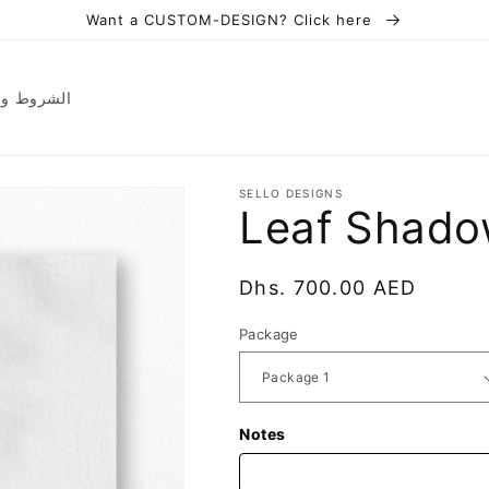
Want a CUSTOM-DESIGN? Click here
ions | الشروط والأحكام
SELLO DESIGNS
Leaf Shad
Regular
Dhs. 700.00 AED
price
Package
Notes