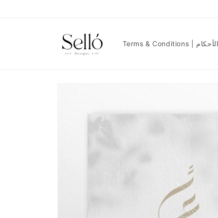
Skip to
content
Terms & Condit
Skip to
product
information