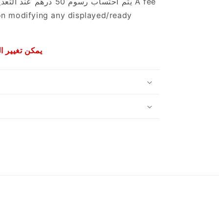
يتم احتساب رسوم 50 درهم عند التعديل على أي تصميم معروض/جاهز
A fee
on modifying any displayed/ready
يمكن
تغيير
ا