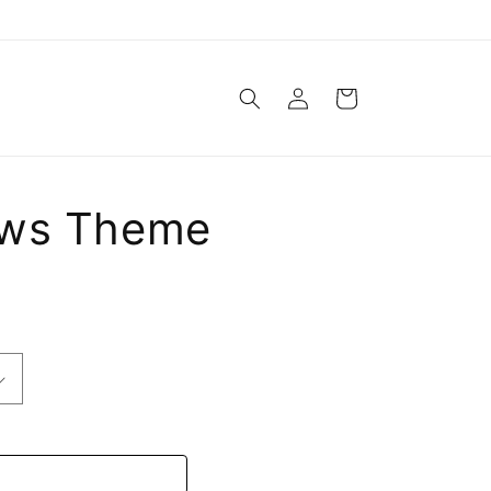
Log
Cart
in
ows Theme