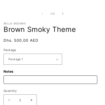
of
1
/
3
SELLO DESIGNS
Brown Smoky Theme
Regular
Dhs. 500.00 AED
price
Package
Notes
Quantity
Decrease
Increase